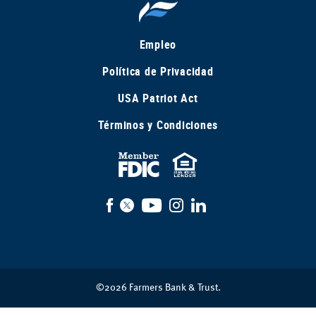
Empleo
Política de Privacidad
USA Patriot Act
Términos y Condiciones
FDIC
Equal
Insured
Housing
Facebook
X
YouTube
Instagram
LinkedIn
Lender
©
2026
Farmers Bank & Trust.