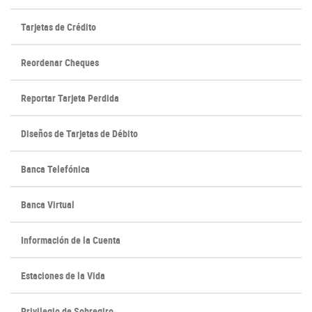
Tarjetas de Crédito
(Opens
(Opens
Reordenar Cheques
in
in
a
a
Reportar Tarjeta Perdida
new
new
Window)
Window)
Diseños de Tarjetas de Débito
Banca Telefónica
Banca Virtual
Información de la Cuenta
Estaciones de la Vida
Privilegio de Sobregiro