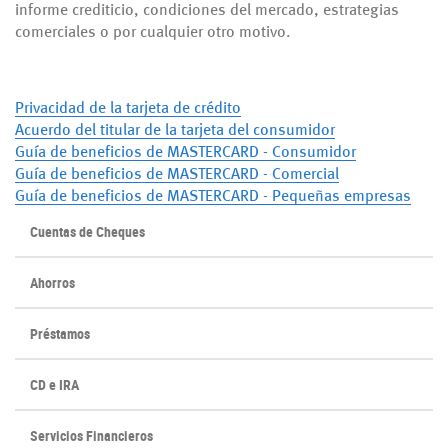
informe crediticio, condiciones del mercado, estrategias
comerciales o por cualquier otro motivo.
(Opens
(Opens
Privacidad de la tarjeta de crédito
in
in
Acuerdo del titular de la tarjeta del consumidor
a
a
(Opens
(Opens
Guía de beneficios de MASTERCARD - Consumidor
new
new
(Opens
(Opens
in
in
Guía de beneficios de MASTERCARD - Comercial
Window)
Window)
in
in
a
a
(Ope
(Ope
Guía de beneficios de MASTERCARD - Pequeñas empresas
a
a
new
new
in
in
Cuentas de Cheques
new
new
Window)
Window)
a
a
Window)
Window)
new
new
Ahorros
Wind
Wind
Préstamos
CD e IRA
Servicios Financieros