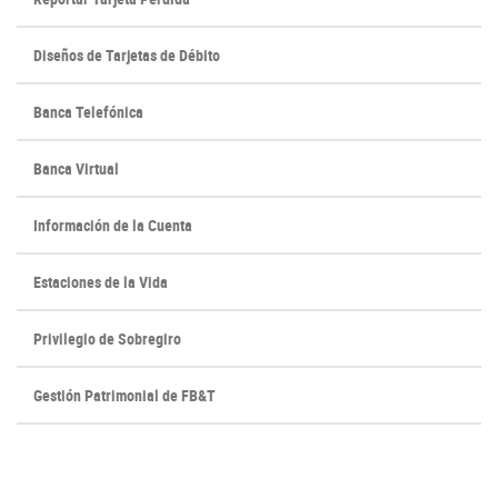
new
new
Window)
Window)
Diseños de Tarjetas de Débito
Banca Telefónica
Banca Virtual
Información de la Cuenta
Estaciones de la Vida
Privilegio de Sobregiro
Gestión Patrimonial de FB&T