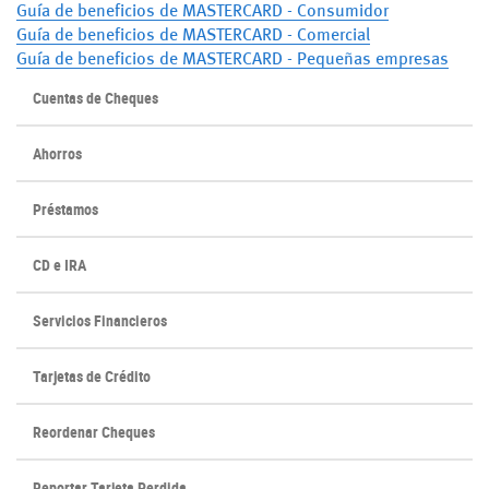
a
a
(Opens
(Opens
Guía de beneficios de MASTERCARD - Consumidor
new
new
(Opens
(Opens
in
in
Guía de beneficios de MASTERCARD - Comercial
Window)
Window)
in
in
a
a
(Ope
(Ope
Guía de beneficios de MASTERCARD - Pequeñas empresas
a
a
new
new
in
in
Cuentas de Cheques
new
new
Window)
Window)
a
a
Window)
Window)
new
new
Ahorros
Wind
Wind
Préstamos
CD e IRA
Servicios Financieros
Tarjetas de Crédito
(Opens
(Opens
Reordenar Cheques
in
in
a
a
Reportar Tarjeta Perdida