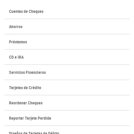
Cuentas de Cheques
Ahorros
Préstamos
CD e IRA
Servicios Financieros
Tarjetas de Crédito
(Opens
(Opens
Reordenar Cheques
in
in
a
a
Reportar Tarjeta Perdida
new
new
Window)
Window)
Diseños de Tarjetas de Débito