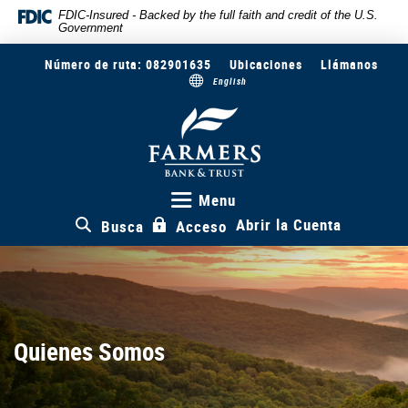
Skip
Documents
FDIC-Insured - Backed by the full faith and credit of the U.S.
Government
to
in
main
Portable
Número de ruta: 082901635
Ubicaciones
Llámanos
content
Document
English
Skip
Format
to
(PDF)
Farmers
Bank
footer
require
&
Adobe
Trust
Acrobat
Reader
Menu
5.0
Abrir la Cuenta
Busca
Acceso
or
higher
to
view,download
Adobe®
Acrobat
Quienes Somos
Reader.