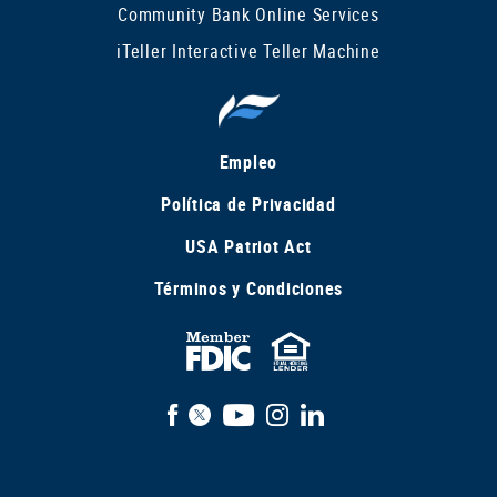
Community Bank Online Services
iTeller Interactive Teller Machine
Empleo
Política de Privacidad
USA Patriot Act
Términos y Condiciones
FDIC
Equal
Insured
Housing
Facebook
X
YouTube
Instagram
LinkedIn
Lender